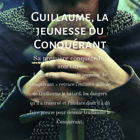
Guillaume, la
jeunesse du
Conquérant
Sa première conquête fut
son titre
Le film « Guillaume, la jeunesse du
conquérant » retrace l’enfance difficile
de Guillaume le bâtard, les dangers
qu’il a traversé et l’audace dont il a dû
faire preuve pour devenir Guillaume le
Conquérant.